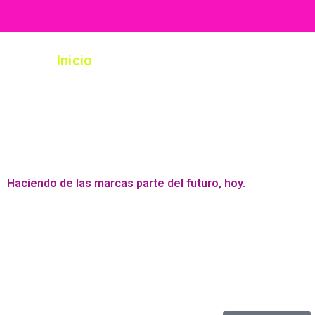
Ir
al
contenido
Inicio
Servicios
D.T.F UV
PAPELE
Haciendo de las marcas parte del futuro, hoy.