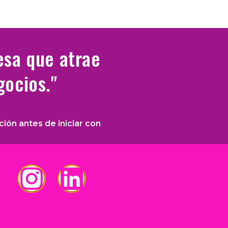
esa que atrae
gocios."
ión antes de iniciar con
I
L
n
i
s
n